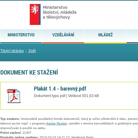
MINISTERSTVO
VZDĚLÁVÁNÍ
MLÁDEŽ
Titulní stránka
|
Zpět
DOKUMENT KE STAŽENÍ
Plakát 1.4 - barevný.pdf
Dokument typu pdf | Velikost 501,63 kB
Typ souboru:
Univerzálně použitelný formát dokumentů, který je určen především k tisku, prezen
tisknout jej lze např. v programu
Adobe Reader
, vytvářet v mnoha kancelářských a grafických pr
doporučován k použití na webu.
Počet stažení:
11307
Poslední změna souboru:
2013-10-10 14:11:13, Horáková Petra