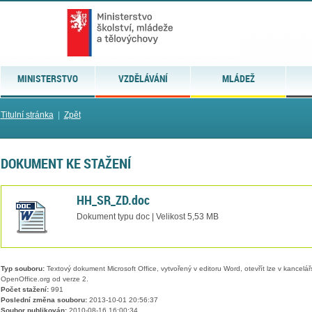
MINISTERSTVO
VZDĚLÁVÁNÍ
MLÁDEŽ
Titulní stránka
|
Zpět
DOKUMENT KE STAŽENÍ
HH_SR_ZD.doc
Dokument typu doc | Velikost 5,53 MB
Typ souboru:
Textový dokument Microsoft Office, vytvořený v editoru Word, otevřít lze v kancelářs
OpenOffice.org od verze 2.
Počet stažení:
991
Poslední změna souboru:
2013-10-01 20:56:37
Soubor publikován:
2010-08-16 16:00:34