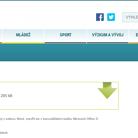
MLÁDEŽ
SPORT
VÝZKUM A VÝVOJ
E
t 285 kB
 v editoru Word, otevřít lze v kancelářském balíku Microsoft Office či
Jakub