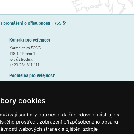
|
prohlášení o přístupnosti
|
RSS
Kontakt pro veřejnost
Karmelitská 529/5
118 12 Praha 1
tel. ústředna:
+420 234 811 111
Podatelna pro veřejnost:
pondělí a středa - 7:30-17:00
úterý a čtvrtek - 7:30-15:30
pátek - 7:30-14:00
bory cookies
8:30 - 9:30 - bezpečnostní přestávka
(více informací
ZDE
)
užívají soubory cookies a další sledovací nástroje s
elského prostředí, zobrazení přizpůsobeného obsahu
Elektronická podatelna:
těvnosti webových stránek a zjištění zdroje
posta@msmt
gov
cz