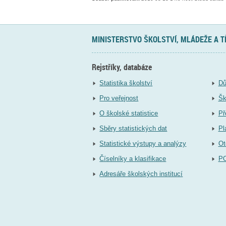
MINISTERSTVO ŠKOLSTVÍ, MLÁDEŽE A 
Rejstříky, databáze
Statistika školství
Dů
Pro veřejnost
Šk
O školské statistice
Př
Sběry statistických dat
Pl
Statistické výstupy a analýzy
Ot
Číselníky a klasifikace
P
Adresáře školských institucí