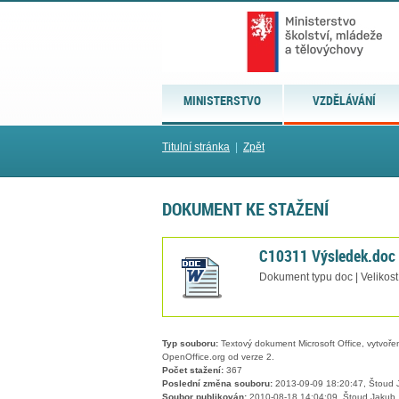
MINISTERSTVO
VZDĚLÁVÁNÍ
Titulní stránka
|
Zpět
DOKUMENT KE STAŽENÍ
C10311 Výsledek.doc
Dokument typu doc | Velikos
Typ souboru:
Textový dokument Microsoft Office, vytvořený
OpenOffice.org od verze 2.
Počet stažení:
367
Poslední změna souboru:
2013-09-09 18:20:47, Štoud 
Soubor publikován:
2010-08-18 14:04:09, Štoud Jakub