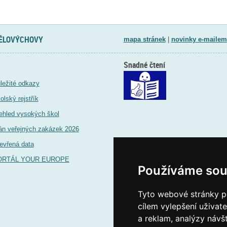
TĚLOVÝCHOVY
mapa stránek
|
novinky e-mailem
Snadné čtení
ležité odkazy
olský rejstřík
ehled vysokých škol
án veřejných zakázek 2026
evřená data
ORTÁL YOUR EUROPE
Používáme sou
Tyto webové stránky po
cílem vylepšení uživat
a reklam, analýzy návš