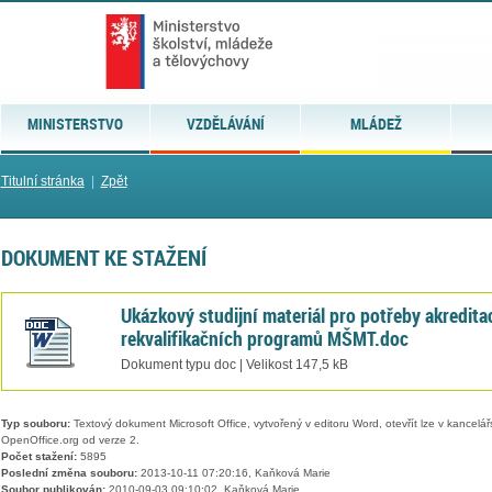
MINISTERSTVO
VZDĚLÁVÁNÍ
MLÁDEŽ
Titulní stránka
|
Zpět
DOKUMENT KE STAŽENÍ
Ukázkový studijní materiál pro potřeby akredita
rekvalifikačních programů MŠMT.doc
Dokument typu doc | Velikost 147,5 kB
Typ souboru:
Textový dokument Microsoft Office, vytvořený v editoru Word, otevřít lze v kancelářs
OpenOffice.org od verze 2.
Počet stažení:
5895
Poslední změna souboru:
2013-10-11 07:20:16, Kaňková Marie
Soubor publikován:
2010-09-03 09:10:02, Kaňková Marie