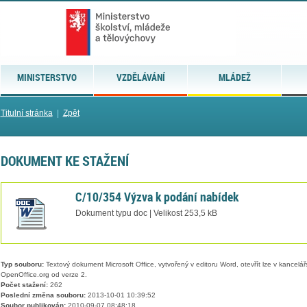
MINISTERSTVO
VZDĚLÁVÁNÍ
MLÁDEŽ
Titulní stránka
|
Zpět
DOKUMENT KE STAŽENÍ
C/10/354 Výzva k podání nabídek
Dokument typu doc | Velikost 253,5 kB
Typ souboru:
Textový dokument Microsoft Office, vytvořený v editoru Word, otevřít lze v kancelářs
OpenOffice.org od verze 2.
Počet stažení:
262
Poslední změna souboru:
2013-10-01 10:39:52
Soubor publikován:
2010-09-07 08:48:18