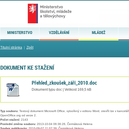
MINISTERSTVO
VZDĚLÁVÁNÍ
MLÁDEŽ
Titulní stránka
|
Zpět
DOKUMENT KE STAŽENÍ
Přehled_zkoušek_září_2010.doc
Dokument typu doc | Velikost 169,5 kB
Typ souboru:
Textový dokument Microsoft Office, vytvořený v editoru Word, otevřít lze v kancelářs
OpenOffice.org od verze 2.
Počet stažení:
2143
Poslední změna souboru:
2013-10-04 06:36:26, Čermáková Helena
Soubor publikován:
2010-09-07 11:07:39, Čermáková Helena