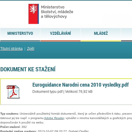
MINISTERSTVO
VZDĚLÁVÁNÍ
MLÁDEŽ
Titulní stránka
|
Zpět
DOKUMENT KE STAŽENÍ
Euroguidance Narodni cena 2010 vysledky.pdf
Dokument typu pdf | Velikost 76,92 kB
Typ souboru:
Univerzálně použitelný formát dokumentů, který je určen především k tisku, prezen
tisknout jej lze např. v programu
Adobe Reader
, vytvářet v mnoha kancelářských a grafických pr
doporučován k použití na webu.
Počet stažení:
392
Poslední změna souboru:
2013-10-02 09:20:27, Gabriel Ondřej