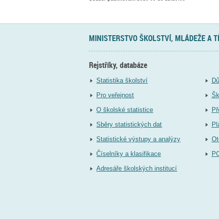
MINISTERSTVO ŠKOLSTVÍ, MLÁDEŽE A 
Rejstříky, databáze
Statistika školství
Dů
Pro veřejnost
Šk
O školské statistice
Př
Sběry statistických dat
Pl
Statistické výstupy a analýzy
Ot
Číselníky a klasifikace
P
Adresáře školských institucí