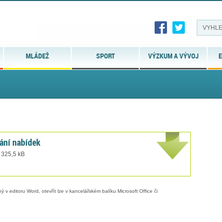
MLÁDEŽ
SPORT
VÝZKUM A VÝVOJ
E
ání nabídek
 325,5 kB
 v editoru Word, otevřít lze v kancelářském balíku Microsoft Office či