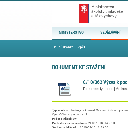
MINISTERSTVO
VZDĚLÁVÁNÍ
Titulní stránka
|
Zpět
DOKUMENT KE STAŽENÍ
C/10/362 Výzva k pod
Dokument typu doc | Velikost
Typ souboru:
Textový dokument Microsoft Office, vytvořený
OpenOffice.org od verze 2.
Počet stažení:
394
Poslední změna souboru:
2013-10-02 14:22:39
Soubor publikován:
2010-09-13 12:29:08