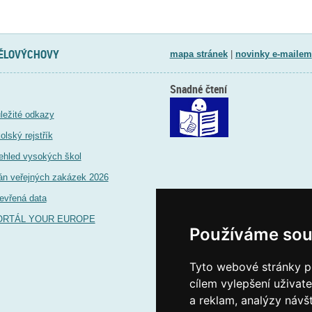
TĚLOVÝCHOVY
mapa stránek
|
novinky e-mailem
Snadné čtení
ležité odkazy
olský rejstřík
ehled vysokých škol
án veřejných zakázek 2026
evřená data
ORTÁL YOUR EUROPE
Používáme sou
Tyto webové stránky po
cílem vylepšení uživat
a reklam, analýzy návš