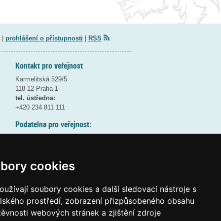
|
prohlášení o přístupnosti
|
RSS
Kontakt pro veřejnost
Karmelitská 529/5
118 12 Praha 1
tel. ústředna:
+420 234 811 111
Podatelna pro veřejnost:
pondělí a středa - 7:30-17:00
úterý a čtvrtek - 7:30-15:30
pátek - 7:30-14:00
bory cookies
8:30 - 9:30 - bezpečnostní přestávka
(více informací
ZDE
)
užívají soubory cookies a další sledovací nástroje s
elského prostředí, zobrazení přizpůsobeného obsahu
Elektronická podatelna:
těvnosti webových stránek a zjištění zdroje
posta@msmt
gov
cz