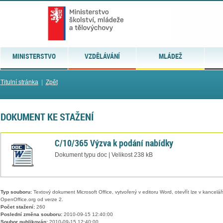
MINISTERSTVO
VZDĚLÁVÁNÍ
MLÁDEŽ
Titulní stránka
|
Zpět
DOKUMENT KE STAŽENÍ
C/10/365 Výzva k podání nabídky
Dokument typu doc | Velikost 238 kB
Typ souboru:
Textový dokument Microsoft Office, vytvořený v editoru Word, otevřít lze v kancelářs
OpenOffice.org od verze 2.
Počet stažení:
260
Poslední změna souboru:
2010-09-15 12:40:00
Soubor publikován:
2010-09-15 12:40:00