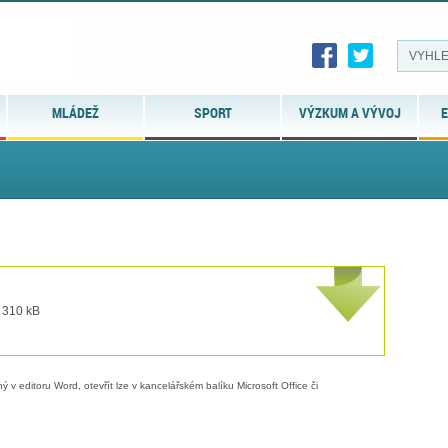
MLÁDEŽ
SPORT
VÝZKUM A VÝVOJ
E
t 310 kB
 v editoru Word, otevřít lze v kancelářském balíku Microsoft Office či