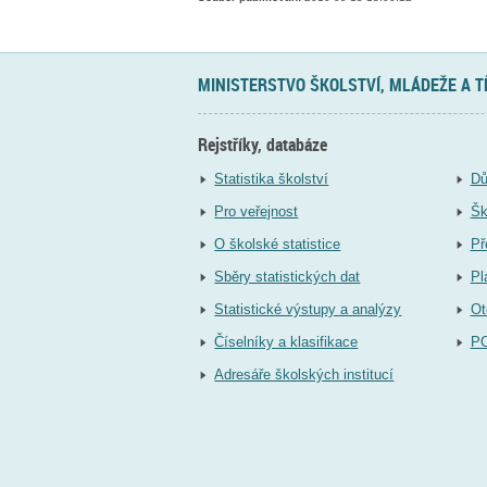
MINISTERSTVO ŠKOLSTVÍ, MLÁDEŽE A 
Rejstříky, databáze
Statistika školství
Dů
Pro veřejnost
Šk
O školské statistice
Př
Sběry statistických dat
Pl
Statistické výstupy a analýzy
Ot
Číselníky a klasifikace
P
Adresáře školských institucí