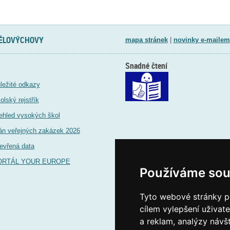
TĚLOVÝCHOVY
mapa stránek
|
novinky e-mailem
Snadné čtení
ležité odkazy
olský rejstřík
ehled vysokých škol
án veřejných zakázek 2026
evřená data
ORTÁL YOUR EUROPE
Používáme sou
Tyto webové stránky po
cílem vylepšení uživat
a reklam, analýzy návš