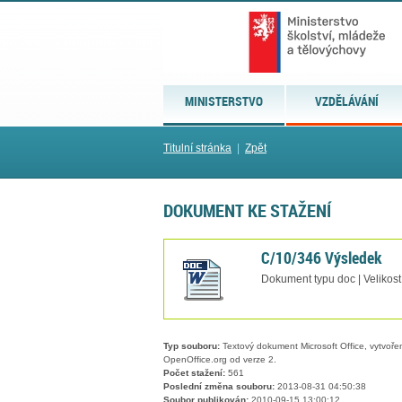
MINISTERSTVO
VZDĚLÁVÁNÍ
Titulní stránka
|
Zpět
DOKUMENT KE STAŽENÍ
C/10/346 Výsledek
Dokument typu doc | Velikos
Typ souboru:
Textový dokument Microsoft Office, vytvořený
OpenOffice.org od verze 2.
Počet stažení:
561
Poslední změna souboru:
2013-08-31 04:50:38
Soubor publikován:
2010-09-15 13:00:12