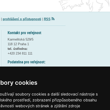
|
prohlášení o přístupnosti
|
RSS
Kontakt pro veřejnost
Karmelitská 529/5
118 12 Praha 1
tel. ústředna:
+420 234 811 111
Podatelna pro veřejnost:
pondělí a středa - 7:30-17:00
úterý a čtvrtek - 7:30-15:30
pátek - 7:30-14:00
bory cookies
8:30 - 9:30 - bezpečnostní přestávka
(více informací
ZDE
)
užívají soubory cookies a další sledovací nástroje s
elského prostředí, zobrazení přizpůsobeného obsahu
Elektronická podatelna:
těvnosti webových stránek a zjištění zdroje
posta@msmt
gov
cz