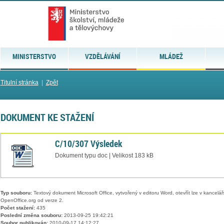
MINISTERSTVO
VZDĚLÁVÁNÍ
MLÁDEŽ
Titulní stránka
|
Zpět
DOKUMENT KE STAŽENÍ
C/10/307 Výsledek
Dokument typu doc | Velikost 183 kB
Typ souboru:
Textový dokument Microsoft Office, vytvořený v editoru Word, otevřít lze v kancelářs
OpenOffice.org od verze 2.
Počet stažení:
435
Poslední změna souboru:
2013-09-25 19:42:21
Soubor publikován:
2010-09-17 14:12:27