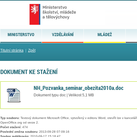
MINISTERSTVO
VZDĚLÁVÁNÍ
MLÁDEŽ
Titulní stránka
|
Zpět
DOKUMENT KE STAŽENÍ
NH_Pozvanka_seminar_obezita2010a.doc
Dokument typu doc | Velikost 5,1 MB
Typ souboru:
Textový dokument Microsoft Office, vytvořený v editoru Word, otevřít lze v kancelářs
OpenOffice.org od verze 2.
Počet stažení:
474
Poslední změna souboru:
2013-09-28 07:09:16
Soubor publikován:
2010-09-17 15:18:47