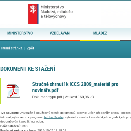
MINISTERSTVO
VZDĚLÁVÁNÍ
MLÁDEŽ
Titulní stránka
|
Zpět
DOKUMENT KE STAŽENÍ
Stručné shrnutí k ICCS 2009_materiál pro
novináře.pdf
Dokument typu pdf | Velikost 160,96 kB
Typ souboru:
Univerzálně použitelný formát dokumentů, který je určen především k tisku, prezen
tisknout jej lze např. v programu
Adobe Reader
, vytvářet v mnoha kancelářských a grafických pr
doporučován k použití na webu.
Počet stažení:
1909
Poslední změna souboru:
2013-10-07 12:18:52