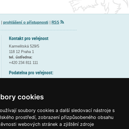
|
prohlášení o přístupnosti
|
RSS
Kontakt pro veřejnost
Karmelitská 529/5
118 12 Praha 1
tel. ústředna:
+420 234 811 111
Podatelna pro veřejnost:
pondělí a středa - 7:30-17:00
úterý a čtvrtek - 7:30-15:30
pátek - 7:30-14:00
bory cookies
8:30 - 9:30 - bezpečnostní přestávka
(více informací
ZDE
)
užívají soubory cookies a další sledovací nástroje s
elského prostředí, zobrazení přizpůsobeného obsahu
Elektronická podatelna:
těvnosti webových stránek a zjištění zdroje
posta@msmt
gov
cz