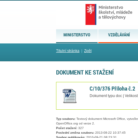
MINISTERSTVO
VZDĚLÁVÁNÍ
Titulní stránka
|
Zpět
DOKUMENT KE STAŽENÍ
C/10/376 Příloha č.2
Dokument typu doc | Velikost
Typ souboru:
Textový dokument Microsoft Office, vytvořený
OpenOffice.org od verze 2.
Počet stažení:
327
Poslední změna souboru:
2013-08-22 10:37:45
Soubor publikován:
2010-09-21 08:23:31