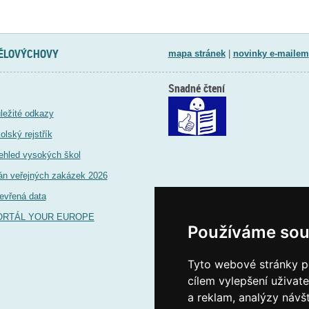
TĚLOVÝCHOVY
mapa stránek
|
novinky e-mailem
Snadné čtení
ležité odkazy
olský rejstřík
ehled vysokých škol
án veřejných zakázek 2026
evřená data
ORTÁL YOUR EUROPE
Používáme sou
Tyto webové stránky po
cílem vylepšení uživat
a reklam, analýzy návš