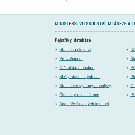
MINISTERSTVO ŠKOLSTVÍ, MLÁDEŽE A 
Rejstříky, databáze
Statistika školství
Dů
Pro veřejnost
Šk
O školské statistice
Př
Sběry statistických dat
Pl
Statistické výstupy a analýzy
Ot
Číselníky a klasifikace
P
Adresáře školských institucí