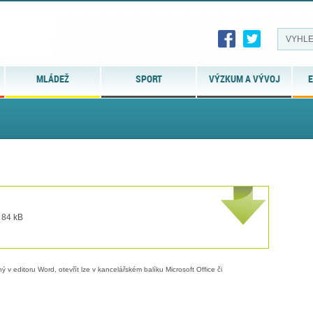
MLÁDEŽ
SPORT
VÝZKUM A VÝVOJ
E
 84 kB
 v editoru Word, otevřít lze v kancelářském balíku Microsoft Office či