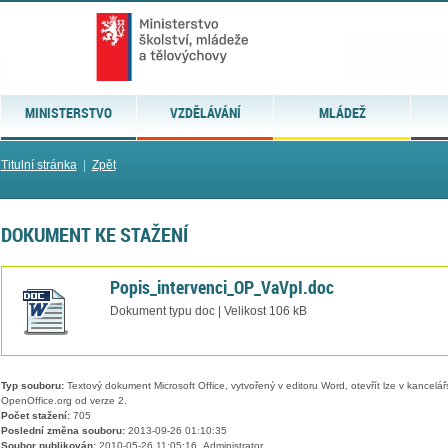
MINISTERSTVO
VZDĚLÁVÁNÍ
MLÁDEŽ
Titulní stránka
|
Zpět
DOKUMENT KE STAŽENÍ
Popis_intervenci_OP_VaVpI.doc
Dokument typu doc | Velikost 106 kB
Typ souboru:
Textový dokument Microsoft Office, vytvořený v editoru Word, otevřít lze v kancelářs
OpenOffice.org od verze 2.
Počet stažení:
705
Poslední změna souboru:
2013-09-26 01:10:35
Soubor publikován:
2010-05-26 11:05:16, Administrator