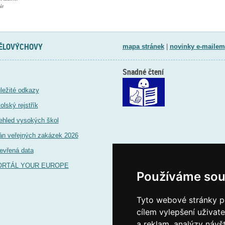
ír
TĚLOVÝCHOVY
mapa stránek
|
novinky e-mailem
Snadné čtení
ležité odkazy
olský rejstřík
ehled vysokých škol
án veřejných zakázek 2026
evřená data
ORTÁL YOUR EUROPE
Používáme sou
Tyto webové stránky po
cílem vylepšení uživat
a reklam, analýzy návš