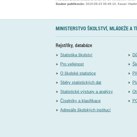
Soubor publikován:
2010-09-23 06:46:10, Kavan Vladim
MINISTERSTVO ŠKOLSTVÍ, MLÁDEŽE A 
Rejstříky, databáze
Statistika školství
Dů
Pro veřejnost
Šk
O školské statistice
Př
Sběry statistických dat
Pl
Statistické výstupy a analýzy
Ot
Číselníky a klasifikace
P
Adresáře školských institucí