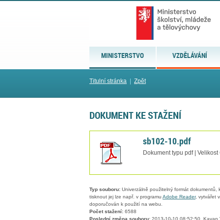
MINISTERSTVO
VZDĚLÁVÁNÍ
Titulní stránka
|
Zpět
DOKUMENT KE STAŽENÍ
sb102-10.pdf
Dokument typu pdf | Velikost
Typ souboru:
Univerzálně použitelný formát dokumentů, kt
tisknout jej lze např. v programu
Adobe Reader
, vytvářet
doporučován k použití na webu.
Počet stažení:
6588
Poslední změna souboru:
2013-10-10 08:52:50, Kavan 