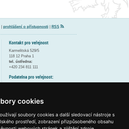
|
prohlášení o přístupnosti
|
RSS
Kontakt pro veřejnost
Karmelitská 529/5
118 12 Praha 1
tel. ústředna:
+420 234 811 111
Podatelna pro veřejnost:
pondělí a středa - 7:30-17:00
úterý a čtvrtek - 7:30-15:30
pátek - 7:30-14:00
bory cookies
8:30 - 9:30 - bezpečnostní přestávka
(více informací
ZDE
)
užívají soubory cookies a další sledovací nástroje s
elského prostředí, zobrazení přizpůsobeného obsahu
Elektronická podatelna:
těvnosti webových stránek a zjištění zdroje
posta@msmt
gov
cz