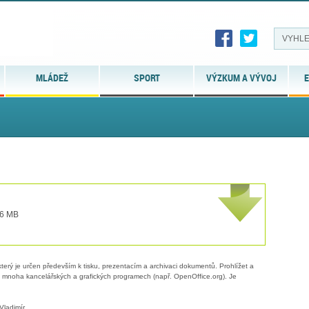
MLÁDEŽ
SPORT
VÝZKUM A VÝVOJ
E
 6 MB
erý je určen především k tisku, prezentacím a archivaci dokumentů. Prohlížet a
 v mnoha kancelářských a grafických programech (např. OpenOffice.org). Je
Vladimír