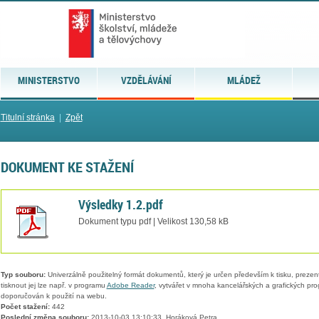
MINISTERSTVO
VZDĚLÁVÁNÍ
MLÁDEŽ
Titulní stránka
|
Zpět
DOKUMENT KE STAŽENÍ
Výsledky 1.2.pdf
Dokument typu pdf | Velikost 130,58 kB
Typ souboru:
Univerzálně použitelný formát dokumentů, který je určen především k tisku, prezen
tisknout jej lze např. v programu
Adobe Reader
, vytvářet v mnoha kancelářských a grafických pr
doporučován k použití na webu.
Počet stažení:
442
Poslední změna souboru:
2013-10-03 13:10:33, Horáková Petra