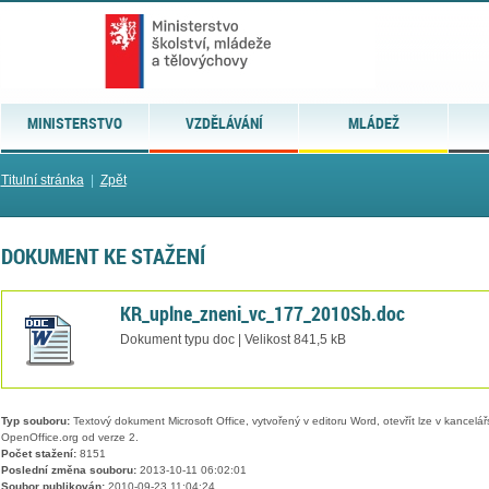
MINISTERSTVO
VZDĚLÁVÁNÍ
MLÁDEŽ
Titulní stránka
|
Zpět
DOKUMENT KE STAŽENÍ
KR_uplne_zneni_vc_177_2010Sb.doc
Dokument typu doc | Velikost 841,5 kB
Typ souboru:
Textový dokument Microsoft Office, vytvořený v editoru Word, otevřít lze v kancelářs
OpenOffice.org od verze 2.
Počet stažení:
8151
Poslední změna souboru:
2013-10-11 06:02:01
Soubor publikován:
2010-09-23 11:04:24