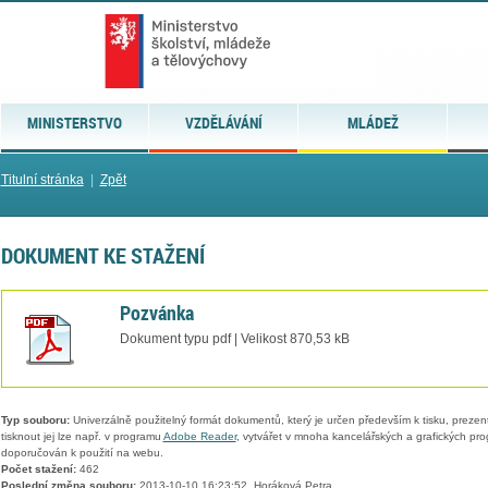
MINISTERSTVO
VZDĚLÁVÁNÍ
MLÁDEŽ
Titulní stránka
|
Zpět
DOKUMENT KE STAŽENÍ
Pozvánka
Dokument typu pdf | Velikost 870,53 kB
Typ souboru:
Univerzálně použitelný formát dokumentů, který je určen především k tisku, prezen
tisknout jej lze např. v programu
Adobe Reader
, vytvářet v mnoha kancelářských a grafických pr
doporučován k použití na webu.
Počet stažení:
462
Poslední změna souboru:
2013-10-10 16:23:52, Horáková Petra