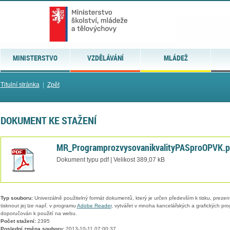
MINISTERSTVO
VZDĚLÁVÁNÍ
MLÁDEŽ
Titulní stránka
|
Zpět
DOKUMENT KE STAŽENÍ
MR_ProgramprozvysovanikvalityPASproOPVK.p
Dokument typu pdf | Velikost 389,07 kB
Typ souboru:
Univerzálně použitelný formát dokumentů, který je určen především k tisku, prezen
tisknout jej lze např. v programu
Adobe Reader
, vytvářet v mnoha kancelářských a grafických pr
doporučován k použití na webu.
Počet stažení:
2395
Poslední změna souboru:
2013-10-11 07:00:37