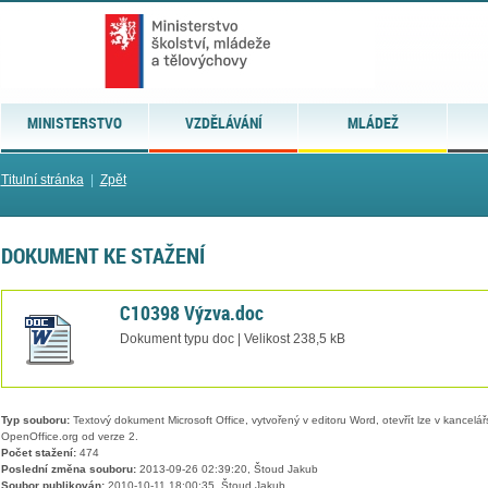
MINISTERSTVO
VZDĚLÁVÁNÍ
MLÁDEŽ
Titulní stránka
|
Zpět
DOKUMENT KE STAŽENÍ
C10398 Výzva.doc
Dokument typu doc | Velikost 238,5 kB
Typ souboru:
Textový dokument Microsoft Office, vytvořený v editoru Word, otevřít lze v kancelářs
OpenOffice.org od verze 2.
Počet stažení:
474
Poslední změna souboru:
2013-09-26 02:39:20, Štoud Jakub
Soubor publikován:
2010-10-11 18:00:35, Štoud Jakub