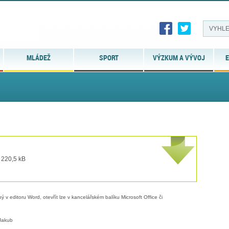
MLÁDEŽ
SPORT
VÝZKUM A VÝVOJ
E
 220,5 kB
 v editoru Word, otevřít lze v kancelářském balíku Microsoft Office či
Jakub