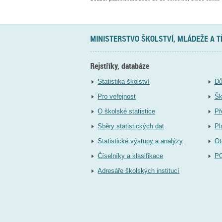
MINISTERSTVO ŠKOLSTVÍ, MLÁDEŽE A 
Rejstříky, databáze
Statistika školství
Dů
Pro veřejnost
Šk
O školské statistice
Př
Sběry statistických dat
Pl
Statistické výstupy a analýzy
Ot
Číselníky a klasifikace
P
Adresáře školských institucí