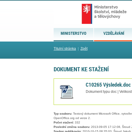
MINISTERSTVO
VZDĚLÁVÁNÍ
Titulní stránka
|
Zpět
DOKUMENT KE STAŽENÍ
C10265 Výsledek.doc
Dokument typu doc | Velikost
Typ souboru:
Textový dokument Microsoft Office, vytvořený
OpenOffice.org od verze 2.
Počet stažení:
332
Poslední změna souboru:
2013-09-05 17:12:08, Štoud 
Soubor publikován:
2010-10-15 08:35:03, Štoud Jakub