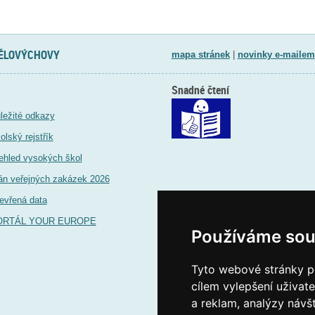
TĚLOVÝCHOVY
mapa stránek
|
novinky e-mailem
Snadné čtení
ležité odkazy
olský rejstřík
ehled vysokých škol
án veřejných zakázek 2026
evřená data
ORTÁL YOUR EUROPE
Používáme sou
Tyto webové stránky po
cílem vylepšení uživat
a reklam, analýzy návš