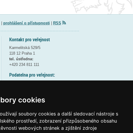
|
prohlášení o přístupnosti
|
RSS
Kontakt pro veřejnost
Karmelitská 529/5
118 12 Praha 1
tel. ústředna:
+420 234 811 111
Podatelna pro veřejnost:
pondělí a středa - 7:30-17:00
úterý a čtvrtek - 7:30-15:30
pátek - 7:30-14:00
bory cookies
8:30 - 9:30 - bezpečnostní přestávka
(více informací
ZDE
)
užívají soubory cookies a další sledovací nástroje s
elského prostředí, zobrazení přizpůsobeného obsahu
Elektronická podatelna:
těvnosti webových stránek a zjištění zdroje
posta@msmt
gov
cz