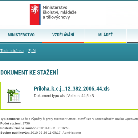
MINISTERSTVO
VZDĚLÁVÁNÍ
MLÁDEŽ
Titulní stránka
|
Zpět
DOKUMENT KE STAŽENÍ
Priloha_k_c.j._12_382_2006_44.xls
Dokument typu xls | Velikost 44,5 kB
Typ souboru:
Sešit s výpočty či grafy Microsoft Office, otevřít lze v kancelářském balíku OpenOffic
Počet stažení:
1756
Poslední změna souboru:
2013-10-11 08:16:53
Soubor publikován:
2010-05-26 11:05:17, Administrator