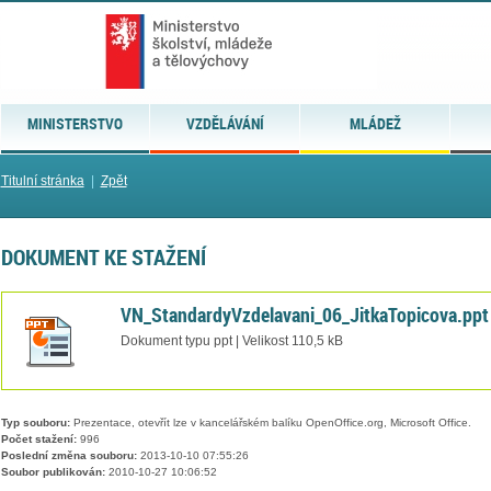
MINISTERSTVO
VZDĚLÁVÁNÍ
MLÁDEŽ
Titulní stránka
|
Zpět
DOKUMENT KE STAŽENÍ
VN_StandardyVzdelavani_06_JitkaTopicova.ppt
Dokument typu ppt | Velikost 110,5 kB
Typ souboru:
Prezentace, otevřít lze v kancelářském balíku OpenOffice.org, Microsoft Office.
Počet stažení:
996
Poslední změna souboru:
2013-10-10 07:55:26
Soubor publikován:
2010-10-27 10:06:52