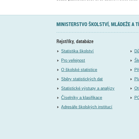
MINISTERSTVO ŠKOLSTVÍ, MLÁDEŽE A 
Rejstříky, databáze
Statistika školství
Dů
Pro veřejnost
Šk
O školské statistice
Př
Sběry statistických dat
Pl
Statistické výstupy a analýzy
Ot
Číselníky a klasifikace
P
Adresáře školských institucí