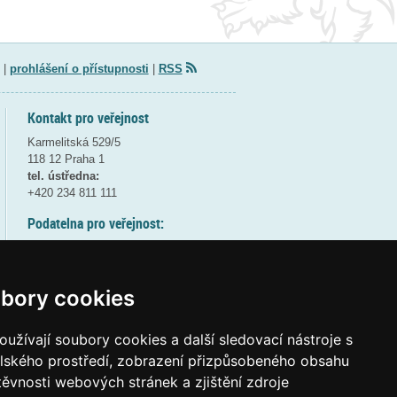
|
prohlášení o přístupnosti
|
RSS
Kontakt pro veřejnost
Karmelitská 529/5
118 12 Praha 1
tel. ústředna:
+420 234 811 111
Podatelna pro veřejnost:
pondělí a středa - 7:30-17:00
úterý a čtvrtek - 7:30-15:30
pátek - 7:30-14:00
bory cookies
8:30 - 9:30 - bezpečnostní přestávka
(více informací
ZDE
)
užívají soubory cookies a další sledovací nástroje s
elského prostředí, zobrazení přizpůsobeného obsahu
Elektronická podatelna:
těvnosti webových stránek a zjištění zdroje
posta@msmt
gov
cz