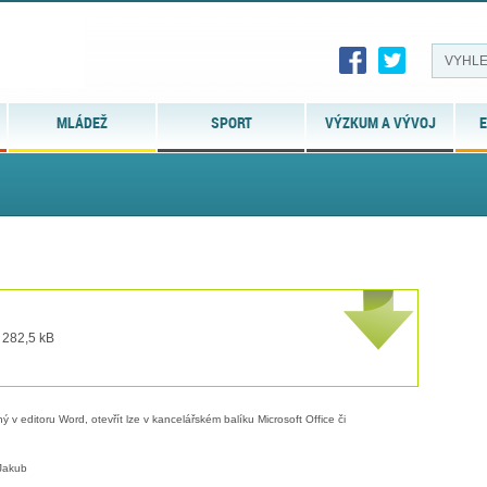
MLÁDEŽ
SPORT
VÝZKUM A VÝVOJ
E
 282,5 kB
 v editoru Word, otevřít lze v kancelářském balíku Microsoft Office či
Jakub