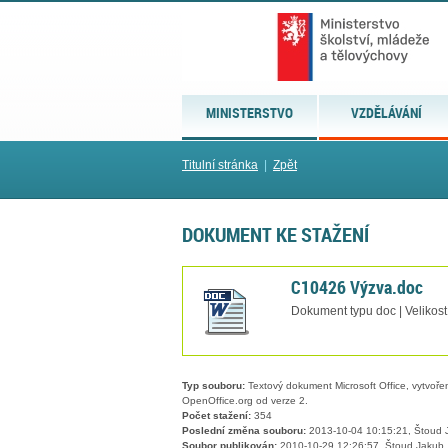
MINISTERSTVO
VZDĚLÁVÁNÍ
Titulní stránka
|
Zpět
DOKUMENT KE STAŽENÍ
C10426 Výzva.doc
Dokument typu doc | Velikost
Typ souboru:
Textový dokument Microsoft Office, vytvořený
OpenOffice.org od verze 2.
Počet stažení:
354
Poslední změna souboru:
2013-10-04 10:15:21, Štoud 
Soubor publikován:
2010-10-29 12:26:57, Štoud Jakub