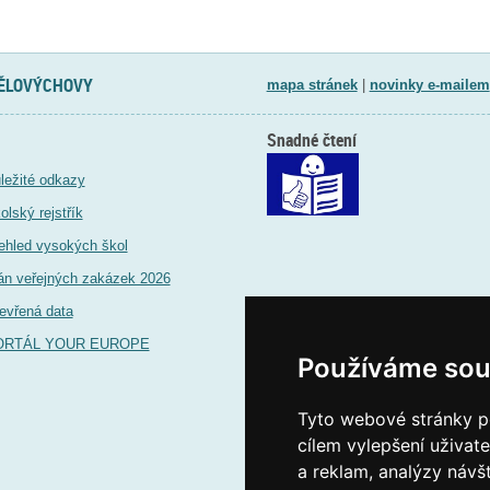
TĚLOVÝCHOVY
mapa stránek
|
novinky e-mailem
Snadné čtení
ležité odkazy
olský rejstřík
ehled vysokých škol
án veřejných zakázek 2026
evřená data
ORTÁL YOUR EUROPE
Používáme sou
Tyto webové stránky po
cílem vylepšení uživat
a reklam, analýzy návš