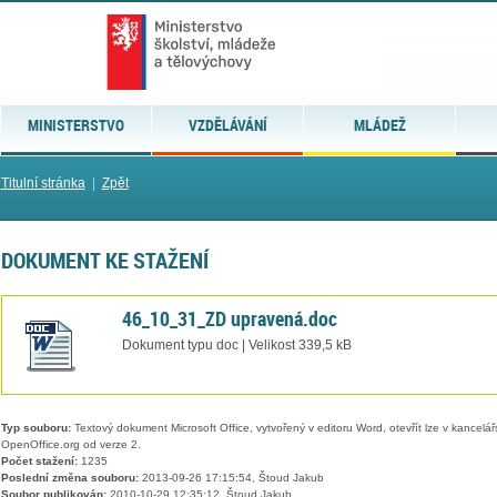
MINISTERSTVO
VZDĚLÁVÁNÍ
MLÁDEŽ
Titulní stránka
|
Zpět
DOKUMENT KE STAŽENÍ
46_10_31_ZD upravená.doc
Dokument typu doc | Velikost 339,5 kB
Typ souboru:
Textový dokument Microsoft Office, vytvořený v editoru Word, otevřít lze v kancelářs
OpenOffice.org od verze 2.
Počet stažení:
1235
Poslední změna souboru:
2013-09-26 17:15:54, Štoud Jakub
Soubor publikován:
2010-10-29 12:35:12, Štoud Jakub