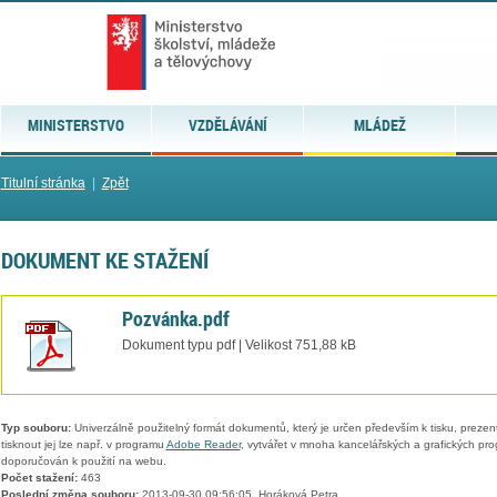
MINISTERSTVO
VZDĚLÁVÁNÍ
MLÁDEŽ
Titulní stránka
|
Zpět
DOKUMENT KE STAŽENÍ
Pozvánka.pdf
Dokument typu pdf | Velikost 751,88 kB
Typ souboru:
Univerzálně použitelný formát dokumentů, který je určen především k tisku, prezen
tisknout jej lze např. v programu
Adobe Reader
, vytvářet v mnoha kancelářských a grafických pr
doporučován k použití na webu.
Počet stažení:
463
Poslední změna souboru:
2013-09-30 09:56:05, Horáková Petra