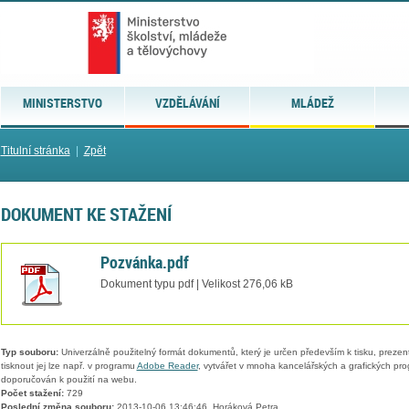
MINISTERSTVO
VZDĚLÁVÁNÍ
MLÁDEŽ
Titulní stránka
|
Zpět
DOKUMENT KE STAŽENÍ
Pozvánka.pdf
Dokument typu pdf | Velikost 276,06 kB
Typ souboru:
Univerzálně použitelný formát dokumentů, který je určen především k tisku, prezen
tisknout jej lze např. v programu
Adobe Reader
, vytvářet v mnoha kancelářských a grafických pr
doporučován k použití na webu.
Počet stažení:
729
Poslední změna souboru:
2013-10-06 13:46:46, Horáková Petra