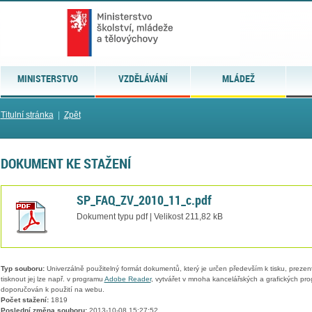
MINISTERSTVO
VZDĚLÁVÁNÍ
MLÁDEŽ
Titulní stránka
|
Zpět
DOKUMENT KE STAŽENÍ
SP_FAQ_ZV_2010_11_c.pdf
Dokument typu pdf | Velikost 211,82 kB
Typ souboru:
Univerzálně použitelný formát dokumentů, který je určen především k tisku, prezen
tisknout jej lze např. v programu
Adobe Reader
, vytvářet v mnoha kancelářských a grafických pr
doporučován k použití na webu.
Počet stažení:
1819
Poslední změna souboru:
2013-10-08 15:27:52