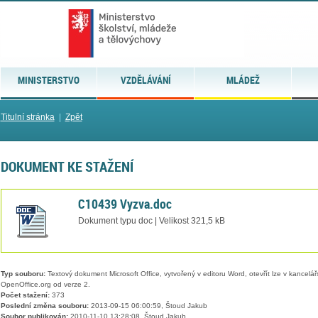
MINISTERSTVO
VZDĚLÁVÁNÍ
MLÁDEŽ
Titulní stránka
|
Zpět
DOKUMENT KE STAŽENÍ
C10439 Vyzva.doc
Dokument typu doc | Velikost 321,5 kB
Typ souboru:
Textový dokument Microsoft Office, vytvořený v editoru Word, otevřít lze v kancelářs
OpenOffice.org od verze 2.
Počet stažení:
373
Poslední změna souboru:
2013-09-15 06:00:59, Štoud Jakub
Soubor publikován:
2010-11-10 13:28:08, Štoud Jakub