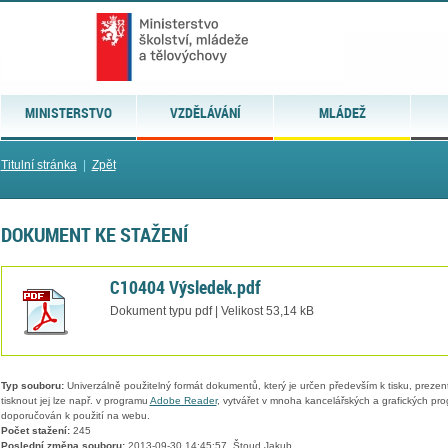
MINISTERSTVO
VZDĚLÁVÁNÍ
MLÁDEŽ
Titulní stránka
|
Zpět
DOKUMENT KE STAŽENÍ
C10404 Výsledek.pdf
Dokument typu pdf | Velikost 53,14 kB
Typ souboru:
Univerzálně použitelný formát dokumentů, který je určen především k tisku, prezen
tisknout jej lze např. v programu
Adobe Reader
, vytvářet v mnoha kancelářských a grafických pr
doporučován k použití na webu.
Počet stažení:
245
Poslední změna souboru:
2013-09-30 14:45:57, Štoud Jakub