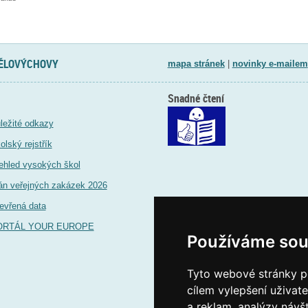
TĚLOVÝCHOVY
mapa stránek
|
novinky e-mailem
Snadné čtení
ležité odkazy
olský rejstřík
ehled vysokých škol
án veřejných zakázek 2026
evřená data
ORTÁL YOUR EUROPE
Používáme sou
Tyto webové stránky po
cílem vylepšení uživat
a reklam, analýzy návš