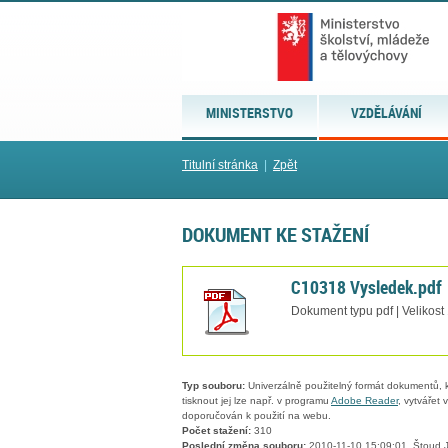
MINISTERSTVO
VZDĚLÁVÁNÍ
Titulní stránka
|
Zpět
DOKUMENT KE STAŽENÍ
C10318 Vysledek.pdf
Dokument typu pdf | Velikost
Typ souboru:
Univerzálně použitelný formát dokumentů, kt
tisknout jej lze např. v programu
Adobe Reader
, vytvářet
doporučován k použití na webu.
Počet stažení:
310
Poslední změna souboru:
2010-11-10 15:09:01, Štoud 