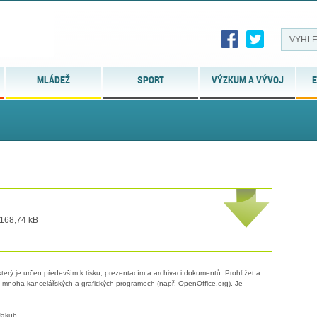
MLÁDEŽ
SPORT
VÝZKUM A VÝVOJ
E
 168,74 kB
erý je určen především k tisku, prezentacím a archivaci dokumentů. Prohlížet a
 v mnoha kancelářských a grafických programech (např. OpenOffice.org). Je
Jakub