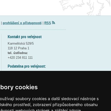
|
prohlášení o přístupnosti
|
RSS
Kontakt pro veřejnost
Karmelitská 529/5
118 12 Praha 1
tel. ústředna:
+420 234 811 111
Podatelna pro veřejnost:
pondělí a středa - 7:30-17:00
úterý a čtvrtek - 7:30-15:30
pátek - 7:30-14:00
bory cookies
8:30 - 9:30 - bezpečnostní přestávka
(více informací
ZDE
)
užívají soubory cookies a další sledovací nástroje s
elského prostředí, zobrazení přizpůsobeného obsahu
Elektronická podatelna:
těvnosti webových stránek a zjištění zdroje
posta@msmt
gov
cz