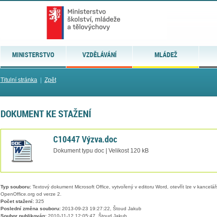
MINISTERSTVO
VZDĚLÁVÁNÍ
MLÁDEŽ
Titulní stránka
|
Zpět
DOKUMENT KE STAŽENÍ
C10447 Výzva.doc
Dokument typu doc | Velikost 120 kB
Typ souboru:
Textový dokument Microsoft Office, vytvořený v editoru Word, otevřít lze v kancelářs
OpenOffice.org od verze 2.
Počet stažení:
325
Poslední změna souboru:
2013-09-23 19:27:22, Štoud Jakub
Soubor publikován:
2010-11-12 12:05:47, Štoud Jakub