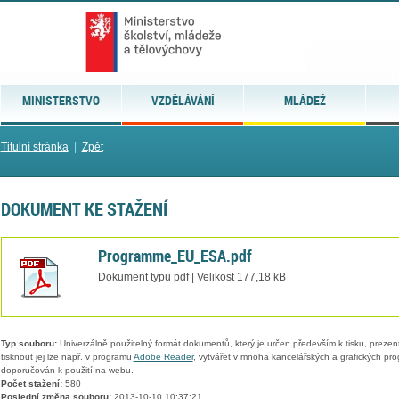
MINISTERSTVO
VZDĚLÁVÁNÍ
MLÁDEŽ
Titulní stránka
|
Zpět
DOKUMENT KE STAŽENÍ
Programme_EU_ESA.pdf
Dokument typu pdf | Velikost 177,18 kB
Typ souboru:
Univerzálně použitelný formát dokumentů, který je určen především k tisku, prezen
tisknout jej lze např. v programu
Adobe Reader
, vytvářet v mnoha kancelářských a grafických pr
doporučován k použití na webu.
Počet stažení:
580
Poslední změna souboru:
2013-10-10 10:37:21