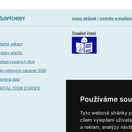
TĚLOVÝCHOVY
mapa stránek
|
novinky e-mailem
Snadné čtení
ležité odkazy
olský rejstřík
ehled vysokých škol
án veřejných zakázek 2026
evřená data
ORTÁL YOUR EUROPE
Používáme sou
Tyto webové stránky po
cílem vylepšení uživat
a reklam, analýzy návš