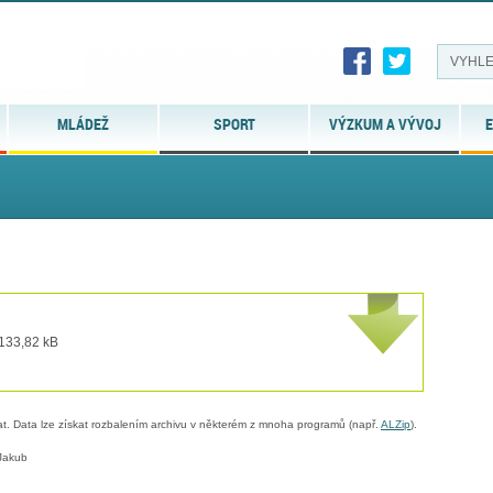
MLÁDEŽ
SPORT
VÝZKUM A VÝVOJ
E
 133,82 kB
. Data lze získat rozbalením archivu v některém z mnoha programů (např.
ALZip
).
Jakub