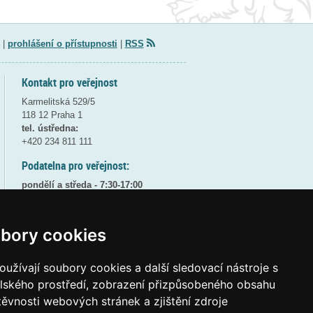
|
prohlášení o přístupnosti
|
RSS
Kontakt pro veřejnost
Karmelitská 529/5
118 12 Praha 1
tel. ústředna:
+420 234 811 111
Podatelna pro veřejnost:
pondělí a středa - 7:30-17:00
úterý a čtvrtek - 7:30-15:30
pátek - 7:30-14:00
bory cookies
8:30 - 9:30 - bezpečnostní přestávka
(více informací
ZDE
)
užívají soubory cookies a další sledovací nástroje s
Elektronická podatelna:
elského prostředí, zobrazení přizpůsobeného obsahu
posta@msmt
gov
cz
těvnosti webových stránek a zjištění zdroje