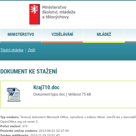
MINISTERSTVO
VZDĚLÁVÁNÍ
MLÁDEŽ
Titulní stránka
|
Zpět
DOKUMENT KE STAŽENÍ
Kraj710.doc
Dokument typu doc | Velikost 75 kB
Typ souboru:
Textový dokument Microsoft Office, vytvořený v editoru Word, otevřít lze v kancelářs
OpenOffice.org od verze 2.
Počet stažení:
373
Poslední změna souboru:
2013-08-22 02:37:00
Soubor publikován:
2010-11-19 10:01:45