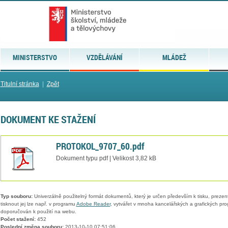
MINISTERSTVO
VZDĚLÁVÁNÍ
MLÁDEŽ
Titulní stránka
|
Zpět
DOKUMENT KE STAŽENÍ
PROTOKOL_9707_60.pdf
Dokument typu pdf | Velikost 3,82 kB
Typ souboru:
Univerzálně použitelný formát dokumentů, který je určen především k tisku, prezen
tisknout jej lze např. v programu
Adobe Reader
, vytvářet v mnoha kancelářských a grafických pr
doporučován k použití na webu.
Počet stažení:
452
Poslední změna souboru:
2013-10-10 07:51:06