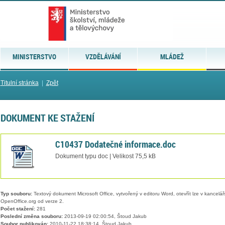
MINISTERSTVO
VZDĚLÁVÁNÍ
MLÁDEŽ
Titulní stránka
|
Zpět
DOKUMENT KE STAŽENÍ
C10437 Dodatečné informace.doc
Dokument typu doc | Velikost 75,5 kB
Typ souboru:
Textový dokument Microsoft Office, vytvořený v editoru Word, otevřít lze v kancelářs
OpenOffice.org od verze 2.
Počet stažení:
281
Poslední změna souboru:
2013-09-19 02:00:54, Štoud Jakub
Soubor publikován:
2010-11-22 18:38:14, Štoud Jakub