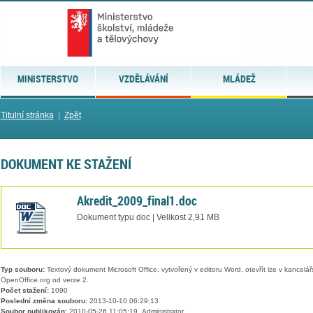
MINISTERSTVO
VZDĚLÁVÁNÍ
MLÁDEŽ
Titulní stránka
|
Zpět
DOKUMENT KE STAŽENÍ
Akredit_2009_final1.doc
Dokument typu doc | Velikost 2,91 MB
Typ souboru:
Textový dokument Microsoft Office, vytvořený v editoru Word, otevřít lze v kancelářs
OpenOffice.org od verze 2.
Počet stažení:
1090
Poslední změna souboru:
2013-10-10 06:29:13
Soubor publikován:
2010-05-26 11:05:19, Administrator