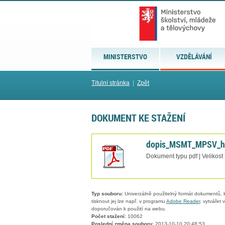
MINISTERSTVO
VZDĚLÁVÁNÍ
Titulní stránka
|
Zpět
DOKUMENT KE STAŽENÍ
dopis_MSMT_MPSV_hd
Dokument typu pdf | Velikost
Typ souboru:
Univerzálně použitelný formát dokumentů, kt
tisknout jej lze např. v programu
Adobe Reader
, vytvářet
doporučován k použití na webu.
Počet stažení:
10062
Poslední změna souboru:
2013-10-10 20:48:53