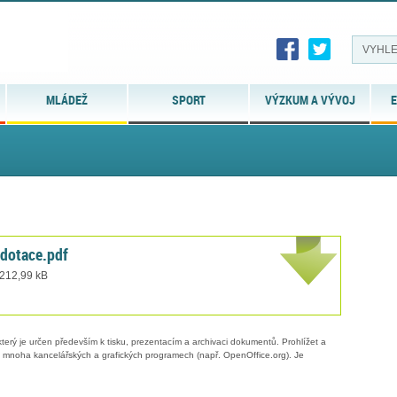
MLÁDEŽ
SPORT
VÝZKUM A VÝVOJ
E
otace.pdf
 212,99 kB
erý je určen především k tisku, prezentacím a archivaci dokumentů. Prohlížet a
 v mnoha kancelářských a grafických programech (např. OpenOffice.org). Je