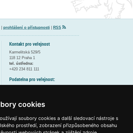
|
prohlášení o přístupnosti
|
RSS
Kontakt pro veřejnost
Karmelitská 529/5
118 12 Praha 1
tel. ústředna:
+420 234 811 111
Podatelna pro veřejnost:
pondělí a středa - 7:30-17:00
úterý a čtvrtek - 7:30-15:30
pátek - 7:30-14:00
bory cookies
8:30 - 9:30 - bezpečnostní přestávka
(více informací
ZDE
)
užívají soubory cookies a další sledovací nástroje s
elského prostředí, zobrazení přizpůsobeného obsahu
Elektronická podatelna:
těvnosti webových stránek a zjištění zdroje
posta@msmt
gov
cz