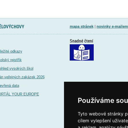
TĚLOVÝCHOVY
mapa stránek
|
novinky e-mailem
Snadné čtení
ležité odkazy
olský rejstřík
ehled vysokých škol
án veřejných zakázek 2026
evřená data
ORTÁL YOUR EUROPE
Používáme sou
Tyto webové stránky po
cílem vylepšení uživat
a reklam, analýzy návš