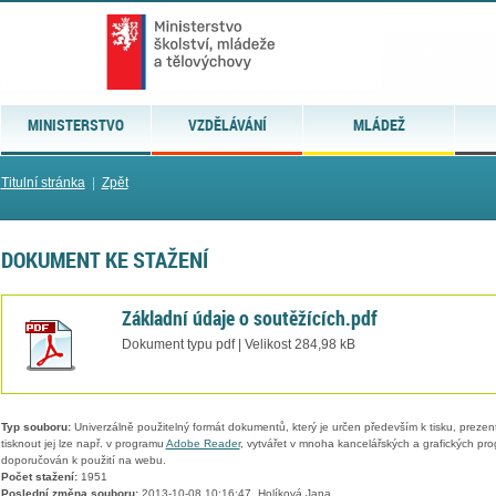
MINISTERSTVO
VZDĚLÁVÁNÍ
MLÁDEŽ
Titulní stránka
|
Zpět
DOKUMENT KE STAŽENÍ
Základní údaje o soutěžících.pdf
Dokument typu pdf | Velikost 284,98 kB
Typ souboru:
Univerzálně použitelný formát dokumentů, který je určen především k tisku, prezen
tisknout jej lze např. v programu
Adobe Reader
, vytvářet v mnoha kancelářských a grafických pr
doporučován k použití na webu.
Počet stažení:
1951
Poslední změna souboru:
2013-10-08 10:16:47, Holíková Jana