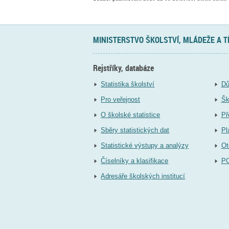
MINISTERSTVO ŠKOLSTVÍ, MLÁDEŽE A 
Rejstříky, databáze
Statistika školství
Dů
Pro veřejnost
Šk
O školské statistice
Př
Sběry statistických dat
Pl
Statistické výstupy a analýzy
Ot
Číselníky a klasifikace
P
Adresáře školských institucí