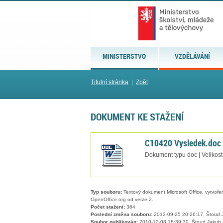
MINISTERSTVO
VZDĚLÁVÁNÍ
Titulní stránka
|
Zpět
DOKUMENT KE STAŽENÍ
C10420 Vysledek.doc
Dokument typu doc | Velikos
Typ souboru:
Textový dokument Microsoft Office, vytvořený
OpenOffice.org od verze 2.
Počet stažení:
364
Poslední změna souboru:
2013-09-25 20:26:17, Štoud 
Soubor publikován:
2010-12-08 18:39:30, Štoud Jakub