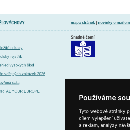
TĚLOVÝCHOVY
mapa stránek
|
novinky e-mailem
Snadné čtení
ležité odkazy
olský rejstřík
ehled vysokých škol
án veřejných zakázek 2026
evřená data
ORTÁL YOUR EUROPE
Používáme sou
Tyto webové stránky po
cílem vylepšení uživat
a reklam, analýzy návš