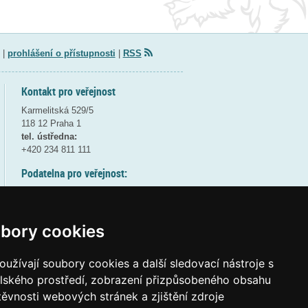
|
prohlášení o přístupnosti
|
RSS
Kontakt pro veřejnost
Karmelitská 529/5
118 12 Praha 1
tel. ústředna:
+420 234 811 111
Podatelna pro veřejnost:
pondělí a středa - 7:30-17:00
úterý a čtvrtek - 7:30-15:30
pátek - 7:30-14:00
bory cookies
8:30 - 9:30 - bezpečnostní přestávka
(více informací
ZDE
)
užívají soubory cookies a další sledovací nástroje s
elského prostředí, zobrazení přizpůsobeného obsahu
Elektronická podatelna:
těvnosti webových stránek a zjištění zdroje
posta@msmt
gov
cz