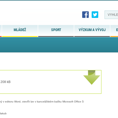
MLÁDEŽ
SPORT
VÝZKUM A VÝVOJ
E
t 208 kB
 v editoru Word, otevřít lze v kancelářském balíku Microsoft Office či
Jakub