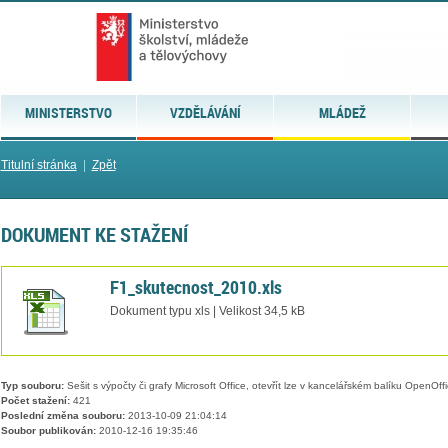
MINISTERSTVO
VZDĚLÁVÁNÍ
MLÁDEŽ
Titulní stránka
|
Zpět
DOKUMENT KE STAŽENÍ
F1_skutecnost_2010.xls
Dokument typu xls | Velikost 34,5 kB
Typ souboru:
Sešit s výpočty či grafy Microsoft Office, otevřít lze v kancelářském balíku OpenOffic
Počet stažení:
421
Poslední změna souboru:
2013-10-09 21:04:14
Soubor publikován:
2010-12-16 19:35:46