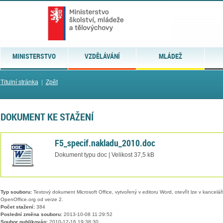
MINISTERSTVO
VZDĚLÁVÁNÍ
MLÁDEŽ
Titulní stránka
|
Zpět
DOKUMENT KE STAŽENÍ
F5_specif.nakladu_2010.doc
Dokument typu doc | Velikost 37,5 kB
Typ souboru:
Textový dokument Microsoft Office, vytvořený v editoru Word, otevřít lze v kancelářs
OpenOffice.org od verze 2.
Počet stažení:
384
Poslední změna souboru:
2013-10-08 11:29:52
Soubor publikován:
2010-12-16 19:38:30