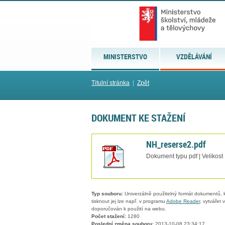
MINISTERSTVO
VZDĚLÁVÁNÍ
Titulní stránka
|
Zpět
DOKUMENT KE STAŽENÍ
NH_reserse2.pdf
Dokument typu pdf | Velikost
Typ souboru:
Univerzálně použitelný formát dokumentů, kt
tisknout jej lze např. v programu
Adobe Reader
, vytvářet
doporučován k použití na webu.
Počet stažení:
1280
Poslední změna souboru:
2013-10-08 23:34:17