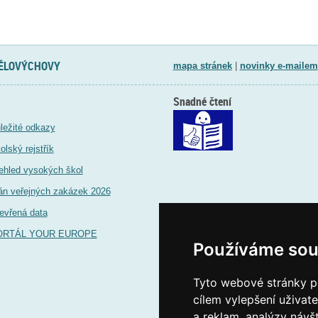
TĚLOVÝCHOVY
mapa stránek
|
novinky e-mailem
Snadné čtení
ležité odkazy
olský rejstřík
ehled vysokých škol
án veřejných zakázek 2026
evřená data
ORTÁL YOUR EUROPE
Používáme sou
Tyto webové stránky po
cílem vylepšení uživat
a reklam, analýzy návš