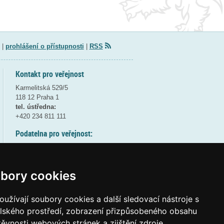
|
prohlášení o přístupnosti
|
RSS
Kontakt pro veřejnost
Karmelitská 529/5
118 12 Praha 1
tel. ústředna:
+420 234 811 111
Podatelna pro veřejnost:
pondělí a středa - 7:30-17:00
úterý a čtvrtek - 7:30-15:30
pátek - 7:30-14:00
bory cookies
8:30 - 9:30 - bezpečnostní přestávka
(více informací
ZDE
)
užívají soubory cookies a další sledovací nástroje s
elského prostředí, zobrazení přizpůsobeného obsahu
Elektronická podatelna:
těvnosti webových stránek a zjištění zdroje
posta@msmt
gov
cz