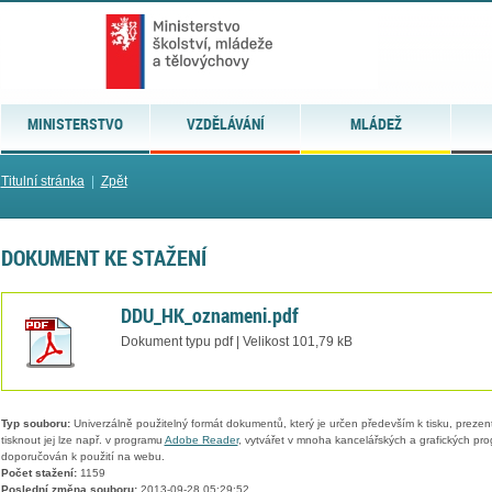
MINISTERSTVO
VZDĚLÁVÁNÍ
MLÁDEŽ
Titulní stránka
|
Zpět
DOKUMENT KE STAŽENÍ
DDU_HK_oznameni.pdf
Dokument typu pdf | Velikost 101,79 kB
Typ souboru:
Univerzálně použitelný formát dokumentů, který je určen především k tisku, prezen
tisknout jej lze např. v programu
Adobe Reader
, vytvářet v mnoha kancelářských a grafických pr
doporučován k použití na webu.
Počet stažení:
1159
Poslední změna souboru:
2013-09-28 05:29:52