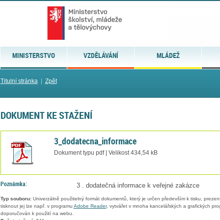
MINISTERSTVO
VZDĚLÁVÁNÍ
MLÁDEŽ
Titulní stránka
|
Zpět
DOKUMENT KE STAŽENÍ
3_dodatecna_informace
Dokument typu pdf | Velikost 434,54 kB
Poznámka:
3 . dodatečná informace k veřejné zakázce
Typ souboru:
Univerzálně použitelný formát dokumentů, který je určen především k tisku, prezen
tisknout jej lze např. v programu
Adobe Reader
, vytvářet v mnoha kancelářských a grafických pr
doporučován k použití na webu.