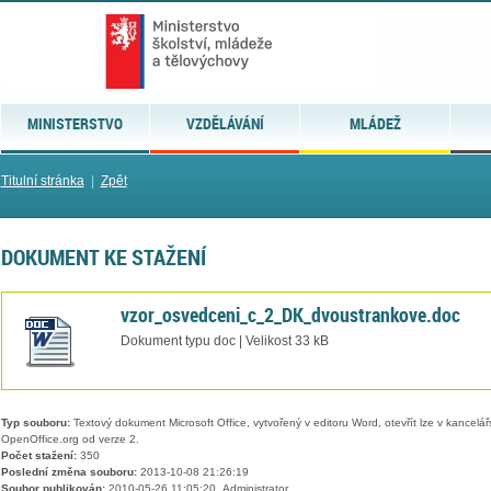
MINISTERSTVO
VZDĚLÁVÁNÍ
MLÁDEŽ
Titulní stránka
|
Zpět
DOKUMENT KE STAŽENÍ
vzor_osvedceni_c_2_DK_dvoustrankove.doc
Dokument typu doc | Velikost 33 kB
Typ souboru:
Textový dokument Microsoft Office, vytvořený v editoru Word, otevřít lze v kancelářs
OpenOffice.org od verze 2.
Počet stažení:
350
Poslední změna souboru:
2013-10-08 21:26:19
Soubor publikován:
2010-05-26 11:05:20, Administrator