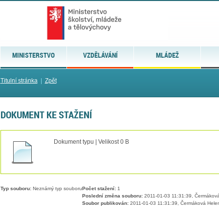
MINISTERSTVO
VZDĚLÁVÁNÍ
MLÁDEŽ
Titulní stránka
|
Zpět
DOKUMENT KE STAŽENÍ
Dokument typu | Velikost 0 B
Typ souboru:
Neznámý typ souboru
Počet stažení:
1
Poslední změna souboru:
2011-01-03 11:31:39, Čermákov
Soubor publikován:
2011-01-03 11:31:39, Čermáková Hele