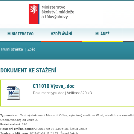
MINISTERSTVO
VZDĚLÁVÁNÍ
MLÁDEŽ
Titulní stránka
|
Zpět
DOKUMENT KE STAŽENÍ
C11010 Výzva_.doc
Dokument typu doc | Velikost 329 kB
Typ souboru:
Textový dokument Microsoft Office, vytvořený v editoru Word, otevřít lze v kancelářs
OpenOffice.org od verze 2.
Počet stažení:
396
Poslední změna souboru:
2013-09-08 13:05:16, Štoud Jakub
Soubor publikován:
2011-01-07 11:51:22, Štoud Jakub